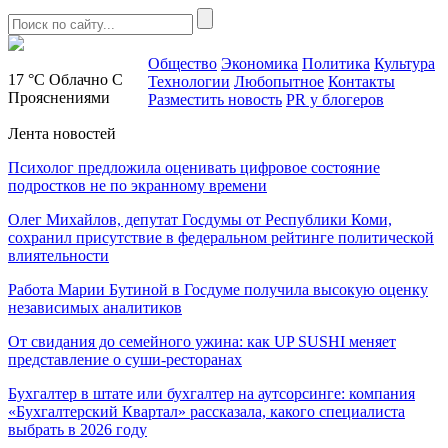
Общество
Экономика
Политика
Культура
17 °C
Облачно С
Технологии
Любопытное
Контакты
Прояснениями
Разместить новость
PR у блогеров
Лента новостей
Психолог предложила оценивать цифровое состояние
подростков не по экранному времени
Олег Михайлов, депутат Госдумы от Республики Коми,
сохранил присутствие в федеральном рейтинге политической
влиятельности
Работа Марии Бутиной в Госдуме получила высокую оценку
независимых аналитиков
От свидания до семейного ужина: как UP SUSHI меняет
представление о суши-ресторанах
Бухгалтер в штате или бухгалтер на аутсорсинге: компания
«Бухгалтерский Квартал» рассказала, какого специалиста
выбрать в 2026 году