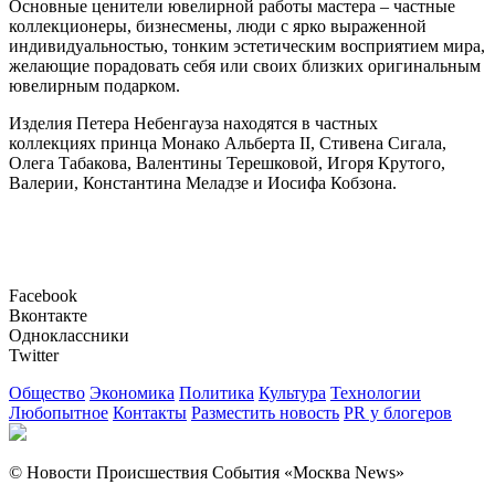
Основные ценители ювелирной работы мастера – частные
коллекционеры, бизнесмены, люди с ярко выраженной
индивидуальностью, тонким эстетическим восприятием мира,
желающие порадовать себя или своих близких оригинальным
ювелирным подарком.
Изделия Петера Небенгауза находятся в частных
коллекциях принца Монако Альберта II, Стивена Сигала,
Олега Табакова, Валентины Терешковой, Игоря Крутого,
Валерии, Константина Меладзе и Иосифа Кобзона.
Facebook
Вконтакте
Одноклассники
Twitter
Общество
Экономика
Политика
Культура
Технологии
Любопытное
Контакты
Разместить новость
PR у блогеров
© Новости Происшествия События «Москва News»