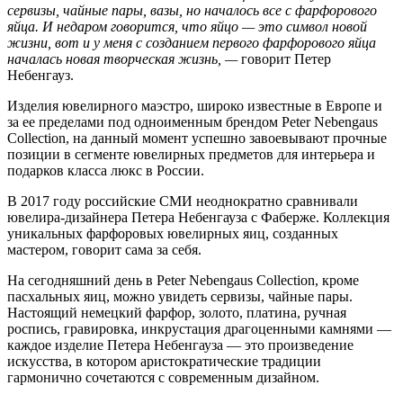
сервизы, чайные пары, вазы, но началось все с фарфорового
яйца. И недаром говорится, что яйцо — это символ новой
жизни, вот и у меня с созданием первого фарфорового яйца
началась новая творческая жизнь, —
говорит Петер
Небенгауз.
Изделия ювелирного маэстро, широко известные в Европе и
за ее пределами под одноименным брендом Peter Nebengaus
Collection, на данный момент успешно завоевывают прочные
позиции в сегменте ювелирных предметов для интерьера и
подарков класса люкс в России.
В 2017 году российские СМИ неоднократно сравнивали
ювелира-дизайнера Петера Небенгауза с Фаберже. Коллекция
уникальных фарфоровых ювелирных яиц, созданных
мастером, говорит сама за себя.
На сегодняшний день в Peter Nebengaus Collection, кроме
пасхальных яиц, можно увидеть сервизы, чайные пары.
Настоящий немецкий фарфор, золото, платина, ручная
роспись, гравировка, инкрустация драгоценными камнями —
каждое изделие Петера Небенгауза — это произведение
искусства, в котором аристократические традиции
гармонично сочетаются с современным дизайном.