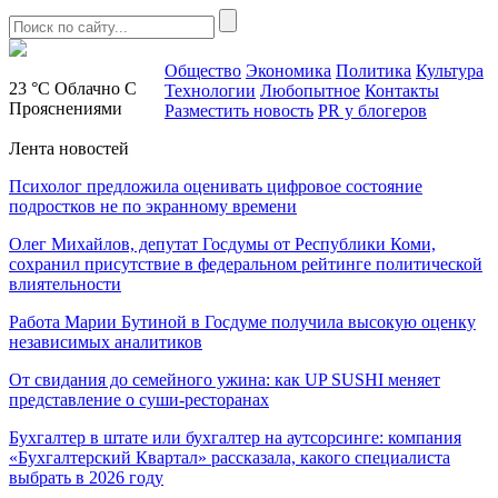
Общество
Экономика
Политика
Культура
23 °C
Облачно С
Технологии
Любопытное
Контакты
Прояснениями
Разместить новость
PR у блогеров
Лента новостей
Психолог предложила оценивать цифровое состояние
подростков не по экранному времени
Олег Михайлов, депутат Госдумы от Республики Коми,
сохранил присутствие в федеральном рейтинге политической
влиятельности
Работа Марии Бутиной в Госдуме получила высокую оценку
независимых аналитиков
От свидания до семейного ужина: как UP SUSHI меняет
представление о суши-ресторанах
Бухгалтер в штате или бухгалтер на аутсорсинге: компания
«Бухгалтерский Квартал» рассказала, какого специалиста
выбрать в 2026 году