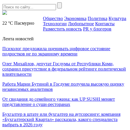
Общество
Экономика
Политика
Культура
22 °C
Пасмурно
Технологии
Любопытное
Контакты
Разместить новость
PR у блогеров
Лента новостей
Психолог предложила оценивать цифровое состояние
подростков не по экранному времени
Олег Михайлов, депутат Госдумы от Республики Коми,
сохранил присутствие в федеральном рейтинге политической
влиятельности
Работа Марии Бутиной в Госдуме получила высокую оценку
независимых аналитиков
От свидания до семейного ужина: как UP SUSHI меняет
представление о суши-ресторанах
Бухгалтер в штате или бухгалтер на аутсорсинге: компания
«Бухгалтерский Квартал» рассказала, какого специалиста
выбрать в 2026 году