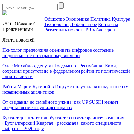
Общество
Экономика
Политика
Культура
25 °C
Облачно С
Технологии
Любопытное
Контакты
Прояснениями
Разместить новость
PR у блогеров
Лента новостей
Психолог предложила оценивать цифровое состояние
подростков не по экранному времени
Олег Михайлов, депутат Госдумы от Республики Коми,
сохранил присутствие в федеральном рейтинге политической
влиятельности
Работа Марии Бутиной в Госдуме получила высокую оценку
независимых аналитиков
От свидания до семейного ужина: как UP SUSHI меняет
представление о суши-ресторанах
Бухгалтер в штате или бухгалтер на аутсорсинге: компания
«Бухгалтерский Квартал» рассказала, какого специалиста
выбрать в 2026 году