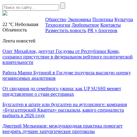
Общество
Экономика
Политика
Культура
22 °C
Небольшая
Технологии
Любопытное
Контакты
Облачность
Разместить новость
PR у блогеров
Лента новостей
Олег Михайлов, депутат Госдумы от Республики Коми,
сохранил присутствие в федеральном рейтинге политической
влиятельности
Работа Марии Бутиной в Госдуме получила высокую оценку
независимых аналитиков
От свидания до семейного ужина: как UP SUSHI меняет
представление о суши-ресторанах
Бухгалтер в штате или бухгалтер на аутсорсинге: компания
«Бухгалтерский Квартал» рассказала, какого специалиста
выбрать в 2026 году
Дмитрий Мельников: международная практика помогает
внедрять лучшие хирургические протоколы