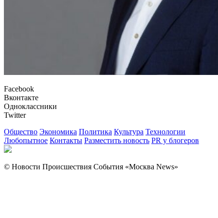
Facebook
Вконтакте
Одноклассники
Twitter
Общество
Экономика
Политика
Культура
Технологии
Любопытное
Контакты
Разместить новость
PR у блогеров
© Новости Происшествия События «Москва News»