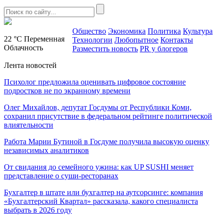
Общество
Экономика
Политика
Культура
22 °C
Переменная
Технологии
Любопытное
Контакты
Облачность
Разместить новость
PR у блогеров
Лента новостей
Психолог предложила оценивать цифровое состояние
подростков не по экранному времени
Олег Михайлов, депутат Госдумы от Республики Коми,
сохранил присутствие в федеральном рейтинге политической
влиятельности
Работа Марии Бутиной в Госдуме получила высокую оценку
независимых аналитиков
От свидания до семейного ужина: как UP SUSHI меняет
представление о суши-ресторанах
Бухгалтер в штате или бухгалтер на аутсорсинге: компания
«Бухгалтерский Квартал» рассказала, какого специалиста
выбрать в 2026 году