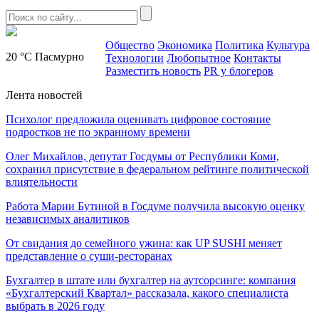
Общество
Экономика
Политика
Культура
20 °C
Пасмурно
Технологии
Любопытное
Контакты
Разместить новость
PR у блогеров
Лента новостей
Психолог предложила оценивать цифровое состояние
подростков не по экранному времени
Олег Михайлов, депутат Госдумы от Республики Коми,
сохранил присутствие в федеральном рейтинге политической
влиятельности
Работа Марии Бутиной в Госдуме получила высокую оценку
независимых аналитиков
От свидания до семейного ужина: как UP SUSHI меняет
представление о суши-ресторанах
Бухгалтер в штате или бухгалтер на аутсорсинге: компания
«Бухгалтерский Квартал» рассказала, какого специалиста
выбрать в 2026 году