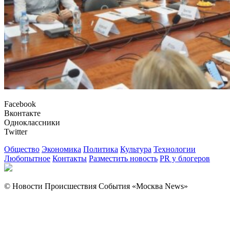
Facebook
Вконтакте
Одноклассники
Twitter
Общество
Экономика
Политика
Культура
Технологии
Любопытное
Контакты
Разместить новость
PR у блогеров
© Новости Происшествия События «Москва News»