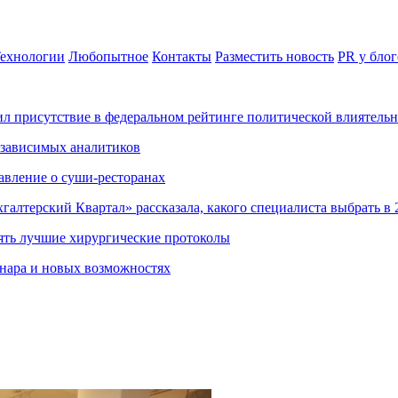
ехнологии
Любопытное
Контакты
Разместить новость
PR у блог
ил присутствие в федеральном рейтинге политической влиятель
езависимых аналитиков
авление о суши-ресторанах
хгалтерский Квартал» рассказала, какого специалиста выбрать в 
ять лучшие хирургические протоколы
нара и новых возможностях