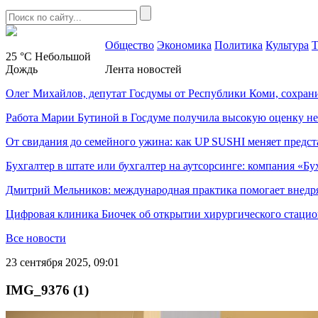
Общество
Экономика
Политика
Культура
Т
25 °C
Небольшой
Дождь
Лента новостей
Олег Михайлов, депутат Госдумы от Республики Коми, сохран
Работа Марии Бутиной в Госдуме получила высокую оценку н
От свидания до семейного ужина: как UP SUSHI меняет предст
Бухгалтер в штате или бухгалтер на аутсорсинге: компания «Бу
Дмитрий Мельников: международная практика помогает внедр
Цифровая клиника Биочек об открытии хирургического стацио
Все новости
23 сентября 2025, 09:01
IMG_9376 (1)